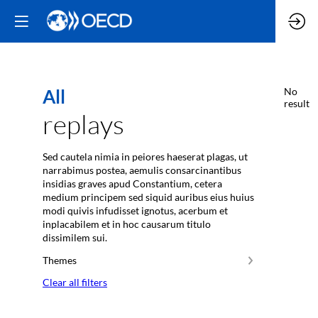
All
No
result
replays
Sed cautela nimia in peiores haeserat plagas, ut
narrabimus postea, aemulis consarcinantibus
insidias graves apud Constantium, cetera
medium principem sed siquid auribus eius huius
modi quivis infudisset ignotus, acerbum et
inplacabilem et in hoc causarum titulo
dissimilem sui.
Themes
Clear all filters