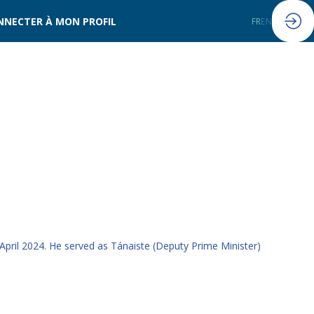
NNECTER À MON PROFIL
FR
EN
pril 2024. He served as Tánaiste (Deputy Prime Minister)