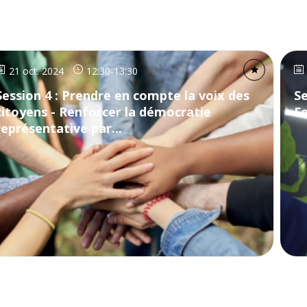
21 oct. 2024
12:30
-
13:30
Session 4 : Prendre en compte la voix des
Se
citoyens - Renforcer la démocratie
F
représentative par...