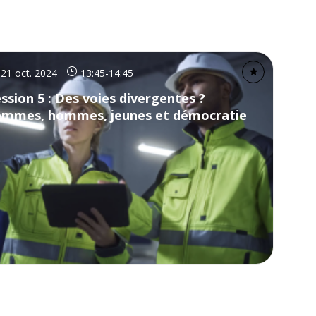
21 oct. 2024
13:45
-
14:45
ssion 5 : Des voies divergentes ?
emmes, hommes, jeunes et démocratie