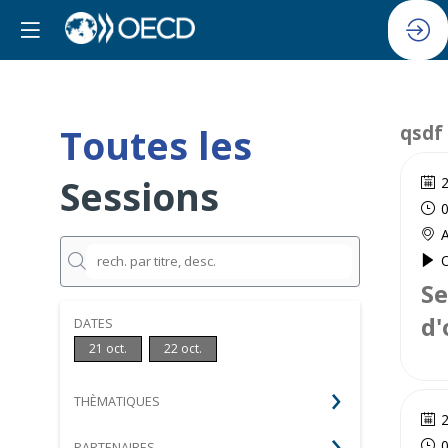
Toutes les
qsdf
Sessions
2
0
A
O
Se
d'
DATES
21 oct.
22 oct.
THÈMATIQUES
2
0
PARTENAIRES