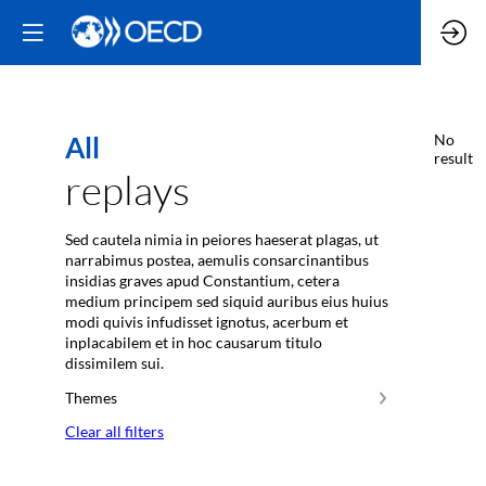
All
No
result
replays
Sed cautela nimia in peiores haeserat plagas, ut
narrabimus postea, aemulis consarcinantibus
insidias graves apud Constantium, cetera
medium principem sed siquid auribus eius huius
modi quivis infudisset ignotus, acerbum et
inplacabilem et in hoc causarum titulo
dissimilem sui.
Themes
Clear all filters