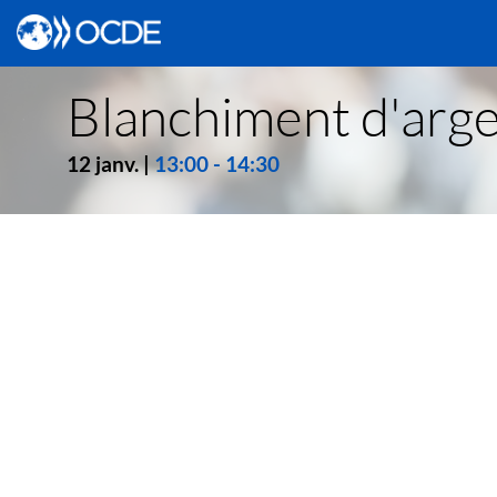
Blanchiment d'arg
12 janv.
|
13:00
-
14:30