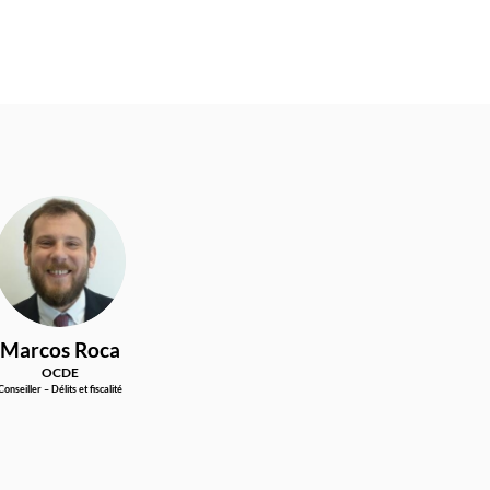
MR
Marcos
Roca
OCDE
Conseiller – Délits et fiscalité