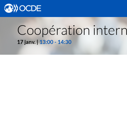
Coopération intern
17 janv.
|
13:00
-
14:30