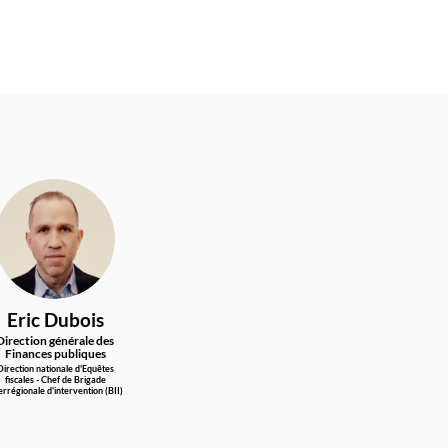
ED
Eric
Dubois
Direction générale des
Finances publiques
Direction nationale d'Equêtes
fiscales - Chef de Brigade
errégionale d'intervention (BII)