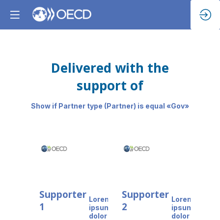
Delivered with the
support of
Show if Partner type (Partner) is equal «Gov»
Supporter
Supporter
Lorem
Lorem
1
2
ipsum
ipsum
dolor sit
dolor sit