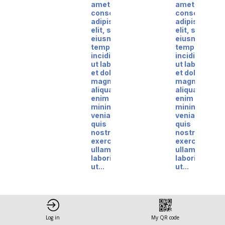
amet,
amet,
consectetur
consectetur
adipiscing
adipiscing
elit, sed do
elit, sed do
eiusmod
eiusmod
tempor
tempor
incididunt
incididunt
ut labore
ut labore
et dolore
et dolore
magna
magna
aliqua. Ut
aliqua. Ut
enim ad
enim ad
minim
minim
veniam,
veniam,
quis
quis
nostrud
nostrud
exercitation
exercitation
ullamco
ullamco
laboris nisi
laboris nisi
ut...
ut...
Log in
My QR code