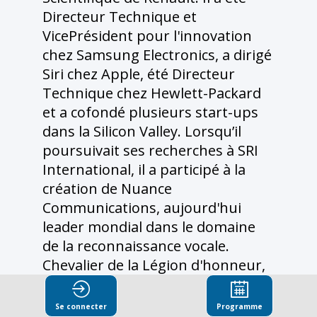
Directeur Technique et
VicePrésident pour l'innovation
chez Samsung Electronics, a dirigé
Siri chez Apple, été Directeur
Technique chez Hewlett-Packard
et a cofondé plusieurs start-ups
dans la Silicon Valley. Lorsqu’il
poursuivait ses recherches à SRI
International, il a participé à la
création de Nuance
Communications, aujourd'hui
leader mondial dans le domaine
de la reconnaissance vocale.
Chevalier de la Légion d'honneur,
Officier de l’ordre national du
Mérite et membre de l'Académie
Se connecter
Programme