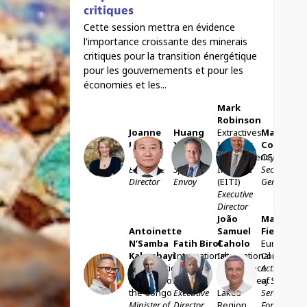
critiques
Cette session mettra en évidence
l'importance croissante des minerais
critiques pour la transition énergétique
pour les gouvernements et pour les
économies et les...
Mark
Robinson
Joanne
Huang
Extractives
Mathias
Lebert
Xia
Industry
Cormann
JL
HX
MR
MC
IMPACT
UN
Transparency
OECD
Executive
Special
Initiative
Secretary-
Director
Envoy
(EITI)
General
Executive
Director
João
Marc
Antoinette
Samuel
Fiedrich
N’Samba
Fatih
Birol
Caholo
European
Kalambayi
International
International
Commissio
ANK
FB
JSC
MF
Democratic
Energy
Conference
Acting Hea
Republic of
Agency
on the Great
of Service,
the Congo
Executive
Lakes
Service for
Minister of
Director
Region
Foreign