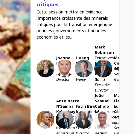
critiques
Cette session mettra en évidence
l'importance croissante des minerais
critiques pour la transition énergétique
pour les gouvernements et pour les
économies et les...
Mark
Robinson
Joanne
Huang
Extractives
Mathias
Lebert
Xia
Industry
Cormann
JL
HX
MR
MC
IMPACT
UN
Transparency
OECD
Executive
Special
Initiative
Secretary-
Director
Envoy
(EITI)
General
Executive
Director
João
Marc
Antoinette
Samuel
Fiedrich
N’Samba
Fatih
Birol
Caholo
European
Kalambayi
International
International
Commissio
ANK
FB
JSC
MF
Democratic
Energy
Conference
Acting Hea
Republic of
Agency
on the Great
of Service,
the Congo
Executive
Lakes
Service for
Minister of
Director
Region
Foreign