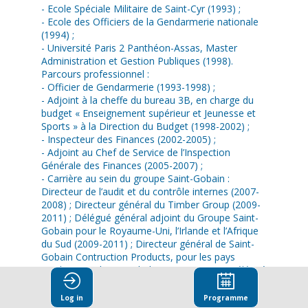
- Ecole Spéciale Militaire de Saint-Cyr (1993) ;
- Ecole des Officiers de la Gendarmerie nationale
(1994) ;
- Université Paris 2 Panthéon-Assas, Master
Administration et Gestion Publiques (1998).
Parcours professionnel :
- Officier de Gendarmerie (1993-1998) ;
- Adjoint à la cheffe du bureau 3B, en charge du
budget « Enseignement supérieur et Jeunesse et
Sports » à la Direction du Budget (1998-2002) ;
- Inspecteur des Finances (2002-2005) ;
- Adjoint au Chef de Service de l’Inspection
Générale des Finances (2005-2007) ;
- Carrière au sein du groupe Saint-Gobain :
Directeur de l’audit et du contrôle internes (2007-
2008) ; Directeur général du Timber Group (2009-
2011) ; Délégué général adjoint du Groupe Saint-
Gobain pour le Royaume-Uni, l’Irlande et l’Afrique
du Sud (2009-2011) ; Directeur général de Saint-
Gobain Contruction Products, pour les pays
nordiques et les pays baltes (2011-2018) ; Délégué
Général du Groupe Saint-Gobain pour les régions
nordique et baltique (2012-2019) ;
Log in
Programme