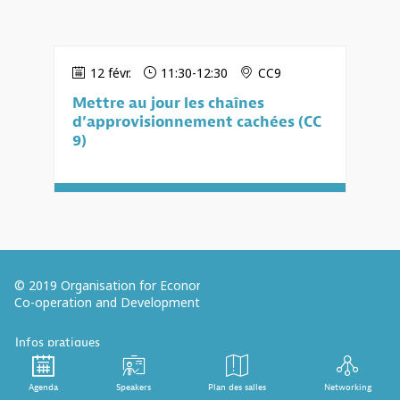
12 févr.
11:30
-
12:30
CC9
Mettre au jour les chaînes
d’approvisionnement cachées (CC
9)
© 2019 Organisation for Economic
Co-operation and Development
Infos pratiques
Mentions légales
Agenda
Speakers
Plan des salles
Networking
Retrouvez-nous