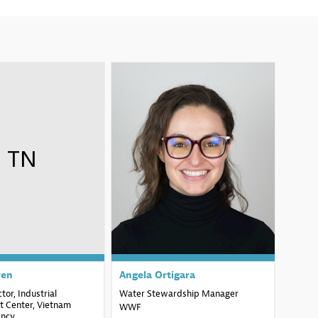
TN
AO
yen
Angela
Ortigara
tor, Industrial
Water Stewardship Manager
 Center, Vietnam
WWF
ency