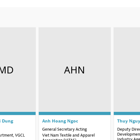
MD
AHN
i Dung
Anh Hoang
Ngoc
Thuy
Ngu
General Secretary Acting
Deputy Direc
Development
artment, VGCL
Viet Nam Textile and Apparel
Industry Ag