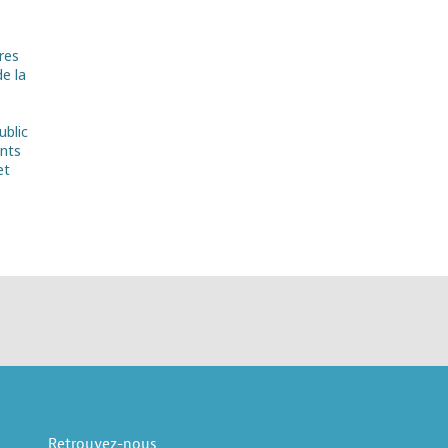
ires
de la
ublic
ents
et
Retrouvez-nous