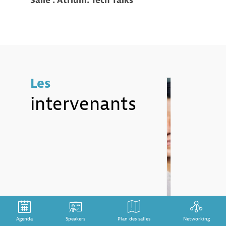
Salle :
Atrium: Tech Talks
Les
intervenants
LB
Lonneke
Agenda
Speakers
Plan des salles
Networking