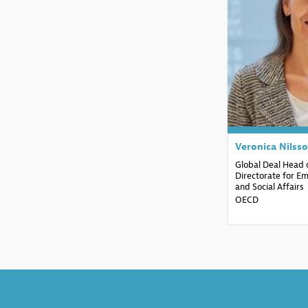
V
Veronica
Nilss
Global Deal Head o
Directorate for E
and Social Affairs
OECD