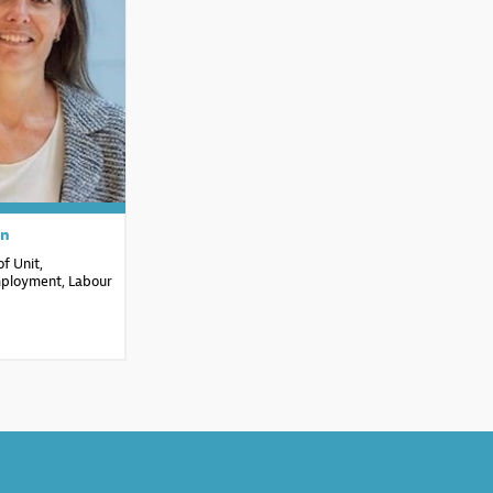
N
on
f Unit,
mployment, Labour