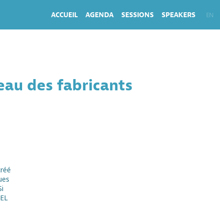
ACCUEIL
AGENDA
SESSIONS
SPEAKERS
EN
FR
au des fabricants
créé
ues
Si
DEL