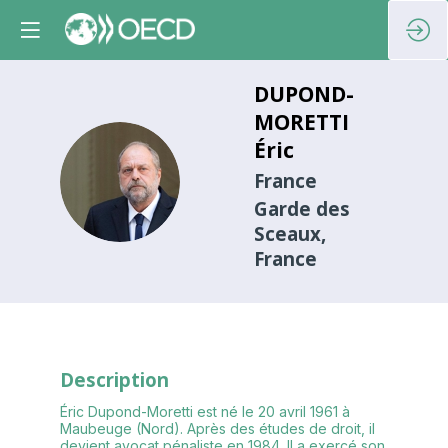
DUPOND-
MORETTI
Éric
DÉ
France
Garde des
Sceaux,
France
Description
Éric Dupond-Moretti est né le 20 avril 1961 à
Maubeuge (Nord). Après des études de droit, il
devient avocat pénaliste en 1984. Il a exercé son