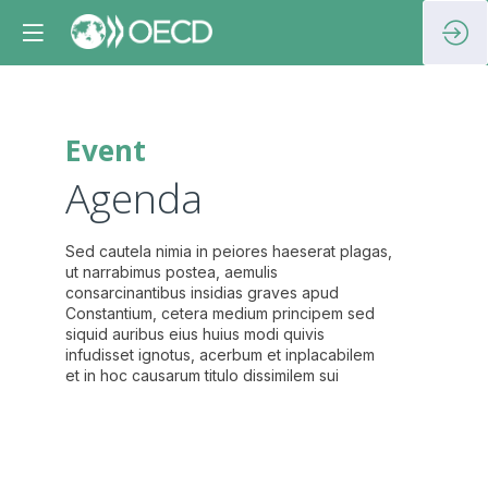
Event
March
26,
Agenda
2024
07
Sed cautela nimia in peiores haeserat plagas,
ut narrabimus postea, aemulis
consarcinantibus insidias graves apud
Constantium, cetera medium principem sed
siquid auribus eius huius modi quivis
infudisset ignotus, acerbum et inplacabilem
08
et in hoc causarum titulo dissimilem sui