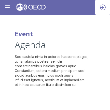
Event
May
24,
Agenda
2023
07
Sed cautela nimia in peiores haeserat plagas,
ut narrabimus postea, aemulis
consarcinantibus insidias graves apud
Constantium, cetera medium principem sed
siquid auribus eius huius modi quivis
infudisset ignotus, acerbum et inplacabilem
et in hoc causarum titulo dissimilem sui