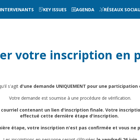
INTERVENANTS
KEY ISSUES
AGENDA
RÉSEAUX SOCIA
r votre inscription en 
u'il s'agit
d'une demande UNIQUEMENT pour une participation 
Votre demande est soumise à une procédure de vérification.
 courriel contenant un lien d'inscription finale. Votre inscript
effectué cette dernière étape d'inscription.
ière étape, votre inscription n'est pas confirmée et vous ne 
Les inscriptions en personne seront clôturées
le vendredi 26 juin.