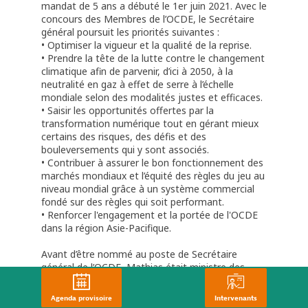
mandat de 5 ans a débuté le 1er juin 2021. Avec le
concours des Membres de l’OCDE, le Secrétaire
général poursuit les priorités suivantes :
• Optimiser la vigueur et la qualité de la reprise.
• Prendre la tête de la lutte contre le changement
climatique afin de parvenir, d’ici à 2050, à la
neutralité en gaz à effet de serre à l’échelle
mondiale selon des modalités justes et efficaces.
• Saisir les opportunités offertes par la
transformation numérique tout en gérant mieux
certains des risques, des défis et des
bouleversements qui y sont associés.
• Contribuer à assurer le bon fonctionnement des
marchés mondiaux et l’équité des règles du jeu au
niveau mondial grâce à un système commercial
fondé sur des règles qui soit performant.
• Renforcer l'engagement et la portée de l'OCDE
dans la région Asie-Pacifique.
Avant d’être nommé au poste de Secrétaire
général de l’OCDE, Mathias était ministre des
Finances d’Australie, chef de la majorité au Sénat,
et sénateur de l’Australie occidentale. Dans
Agenda provisoire
Intervenants
l’exercice de ces fonctions, il a ardemment