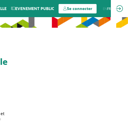
LLE
EVENEMENT PUBLIC
Se connecter
EN
FR
le
 et
e