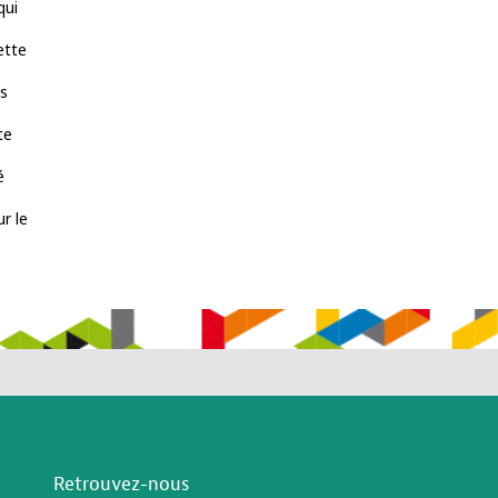
qui
ette
és
te
é
r le
Retrouvez-nous