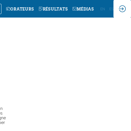
ORATEURS
RÉSULTATS
MÉDIAS
EN
FR
ES
on
es
igne
per