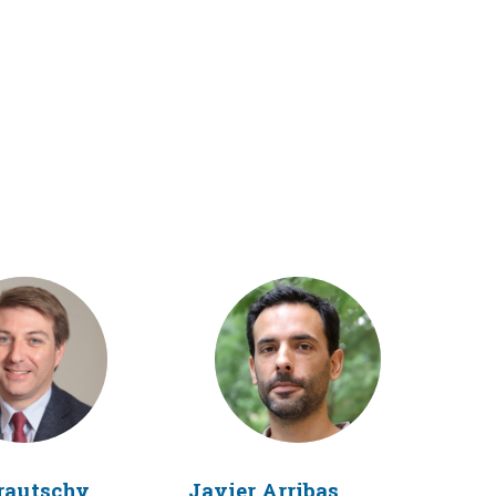
DF
JAC
rautschy
Javier
Arribas