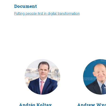
Document
Putting people first in digital transformation
AK
A
András
Koltay
Andrew
Wyc