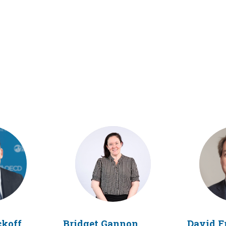
W
BG
koff
Bridget
Gannon
David
F