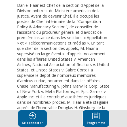
Daniel Haar est Chef de la section d'Appel de la
Division antitrust du Ministère américain de la
Justice. Avant de devenir Chef, il a occupé les
postes de Chef intérimaire de la "Competition
Policy & Advocacy Section", de conseiller de
l'assistant du procureur général et d'avocat de
première instance dans les sections « Appellation
» et « Télécommunications et médias ». En tant
que chef de la section des appels, M. Haar a
supervisé un large éventail d'appels, notamment
dans les affaires United States v. American
Airlines, National Association of Realtors v. United
States, et United States v. Sabre Corp; il a
supervisé le dépôt de nombreux mémoires
d'amicus curiae, notamment dans les affaires
Chase Manufacturing v. Johns Manville Corp, State
of New York v. Meta Platforms, et Epic Games v.
Apple Inc; et il a contribué aux théories juridiques
dans de nombreux procès. M. Haar a été stagiaire
auprès de l'honorable Douglas H. Ginsburg de la
Cour d'appel des États-Unis pour le circuit D.C. Il
est titulaire d'une licence en droit (B.A.) et d'une
Se connecter
Programme
maîtrise en droit (B.A.). Il est titulaire d'une licence