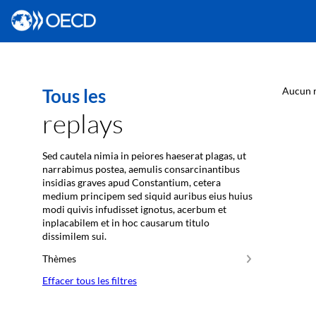
Tous les
Aucun r
replays
Sed cautela nimia in peiores haeserat plagas, ut
narrabimus postea, aemulis consarcinantibus
insidias graves apud Constantium, cetera
medium principem sed siquid auribus eius huius
modi quivis infudisset ignotus, acerbum et
inplacabilem et in hoc causarum titulo
dissimilem sui.
Thèmes
Effacer tous les filtres