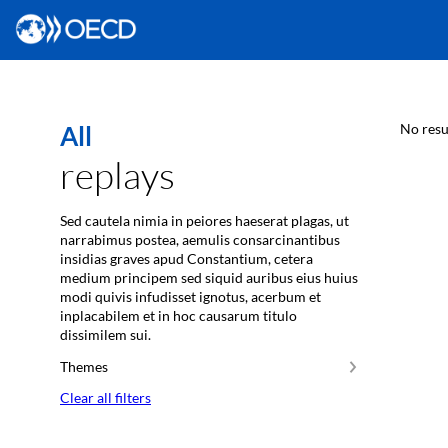
All
No resu
replays
Sed cautela nimia in peiores haeserat plagas, ut
narrabimus postea, aemulis consarcinantibus
insidias graves apud Constantium, cetera
medium principem sed siquid auribus eius huius
modi quivis infudisset ignotus, acerbum et
inplacabilem et in hoc causarum titulo
dissimilem sui.
Themes
Clear all filters