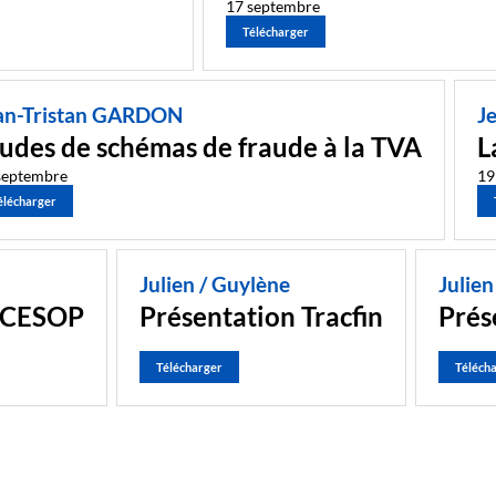
17 septembre
Télécharger
an-Tristan GARDON
J
udes de schémas de fraude à la TVA
L
septembre
19
élécharger
Julien / Guylène
Julien
t CESOP
Présentation Tracfin
Prés
Télécharger
Téléch