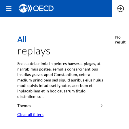
All
No
result
replays
Sed cautela nimia in peiores haeserat plagas, ut
narrabimus postea, aemulis consarcinantibus
insidias graves apud Constantium, cetera
medium principem sed siquid auribus eius huius
modi quivis infudisset ignotus, acerbum et
inplacabilem et in hoc causarum titulo
dissimilem sui.
Themes
Clear all filters