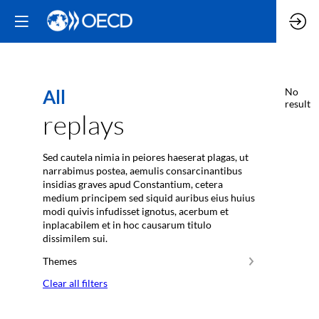
All
No
result
replays
Sed cautela nimia in peiores haeserat plagas, ut
narrabimus postea, aemulis consarcinantibus
insidias graves apud Constantium, cetera
medium principem sed siquid auribus eius huius
modi quivis infudisset ignotus, acerbum et
inplacabilem et in hoc causarum titulo
dissimilem sui.
Themes
Clear all filters