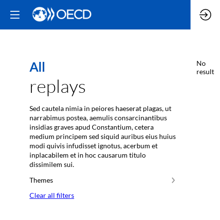
All
No
result
replays
Sed cautela nimia in peiores haeserat plagas, ut
narrabimus postea, aemulis consarcinantibus
insidias graves apud Constantium, cetera
medium principem sed siquid auribus eius huius
modi quivis infudisset ignotus, acerbum et
inplacabilem et in hoc causarum titulo
dissimilem sui.
Themes
Clear all filters