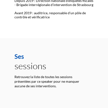
Depuis 2019 : Direction nationale d'enquêtes fiscales
- Brigade interrégionale d'intervention de Strasbourg
Avant 2019 : auditrice, responsable d'un pôle de
contrôle et vérificatrice
Ses
sessions
Retrouvez la liste de toutes les sessions
présentées par ce speaker pour ne manquer
aucune de ses interventions.
E
(