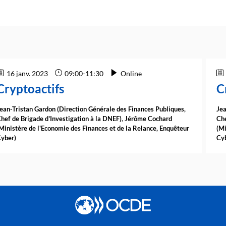
16 janv. 2023
09:00
-
11:30
Online
Cryptoactifs
C
ean-Tristan
Gardon
(
Direction Générale des Finances Publiques
,
Jea
hef de Brigade d'Investigation à la DNEF
)
Jérôme
Cochard
Che
Ministère de l'Economie des Finances et de la Relance
,
Enquêteur
(
Mi
yber
)
Cy