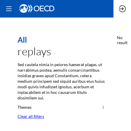
All
No
result
replays
Sed cautela nimia in peiores haeserat plagas, ut
narrabimus postea, aemulis consarcinantibus
insidias graves apud Constantium, cetera
medium principem sed siquid auribus eius huius
modi quivis infudisset ignotus, acerbum et
inplacabilem et in hoc causarum titulo
dissimilem sui.
Themes
Clear all filters