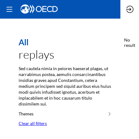
All
No
result
replays
Sed cautela nimia in peiores haeserat plagas, ut
narrabimus postea, aemulis consarcinantibus
insidias graves apud Constantium, cetera
medium principem sed siquid auribus eius huius
modi quivis infudisset ignotus, acerbum et
inplacabilem et in hoc causarum titulo
dissimilem sui.
Themes
Clear all filters