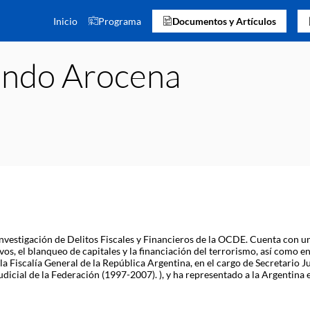
Inicio
Programa
Documentos y Artículos
ando
Arocena
estigación de Delitos Fiscales y Financieros de la OCDE. Cuenta con un
tivos, el blanqueo de capitales y la financiación del terrorismo, así como
 Fiscalía General de la República Argentina, en el cargo de Secretario 
udicial de la Federación (1997-2007). ), y ha representado a la Argentina 