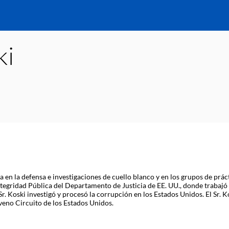
ki
en la defensa e investigaciones de cuello blanco y en los grupos de práct
 Integridad Pública del Departamento de Justicia de EE. UU., donde trabaj
Sr. Koski investigó y procesó la corrupción en los Estados Unidos. El Sr. 
veno Circuito de los Estados Unidos.