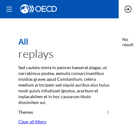
All
No
result
replays
Sed cautela nimia in peiores haeserat plagas, ut
narrabimus postea, aemulis consarcinantibus
insidias graves apud Constantium, cetera
medium principem sed siquid auribus eius huius
modi quivis infudisset ignotus, acerbum et
inplacabilem et in hoc causarum titulo
dissimilem sui.
Themes
Clear all filters